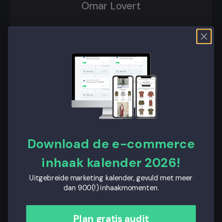
Omar Lovert
Plan een kennismaking
Stuur me een e-mail
Bel ons op tel:
020 244 31 81
Download de e-commerce
Voornaam
inhaak kalender 2026!
Uitgebreide marketing kalender, gevuld met meer
dan 900(!) inhaakmomenten.
Email Address
Plan gratis audit