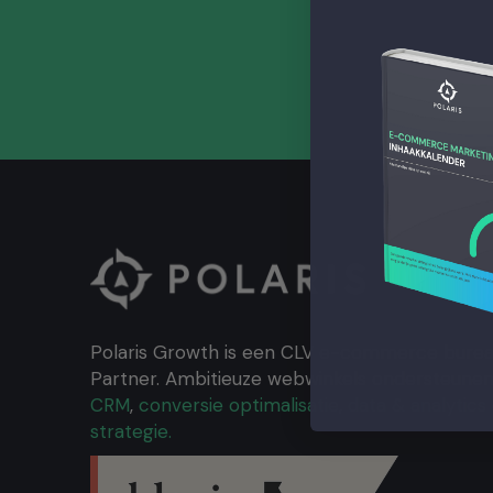
Polaris Growth is een CLV e-commerce bureau 
Partner. Ambitieuze webwinkels ondersteun
CRM
,
conversie optimalisatie
,
data & analytics
strategie.