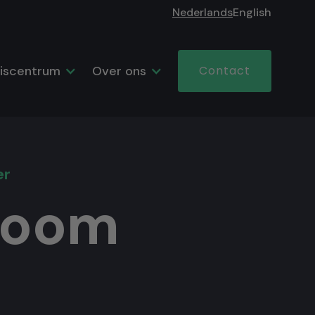
Nederlands
English
iscentrum
Over ons
Contact
er
boom