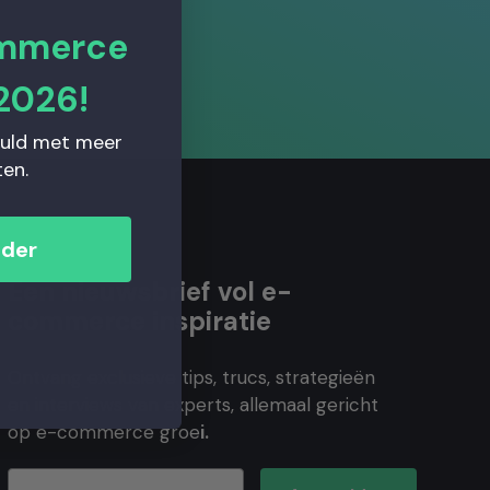
ommerce
2026!
vuld met meer
en.
nder
Een nieuwsbrief vol e-
commerce inspiratie
Ontvang exclusieve tips, trucs, strategieën
en interviews van experts, allemaal gericht
op e-commerce groe
i.