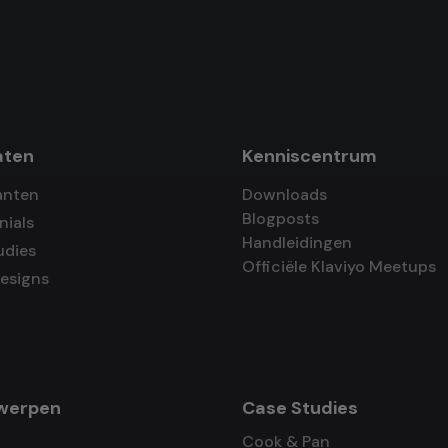
aten
Kenniscentrum
anten
Downloads
Blogposts
nials
Handleidingen
udies
Officiële Klaviyo Meetups
designs
werpen
Case Studies
Cook & Pan