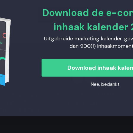
Download de e-c
Neem contact op
inhaak kalender 
Uitgebreide marketing kalender, ge
dan 900(!) inhaakmoment
Download inhaak kale
Nee, bedankt
hello@polarisgrowth.com
& Klaviyo Elite
en we met
Klaviyo
020 244 31 81
en
e-commerce