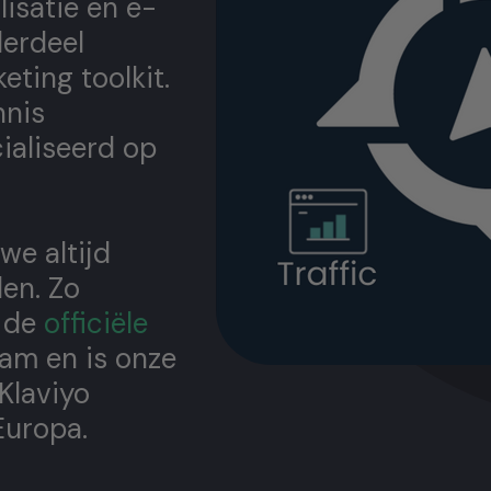
isatie en e-
derdeel
ting toolkit.
nnis
ialiseerd op
 we altijd
len. Zo
s de
officiële
am en is onze
Klaviyo
Europa.