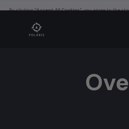
By clicking
“Accept All Cookies”
, you agree to the st
enhance site navigation, analyze site usage, and assist
our
Privacy Policy
for more information.
Ove