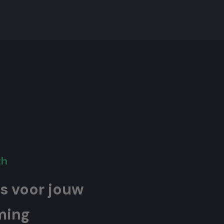
th
ls voor jouw
ming