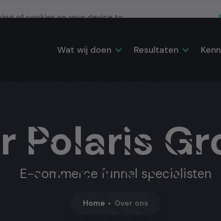
oring of cookies on your device to
Change Preferences
 in our marketing efforts. View
Wat wij doen
Resultaten
Kenn
r Polaris G
E-commerce funnel specialisten
Home
Over ons