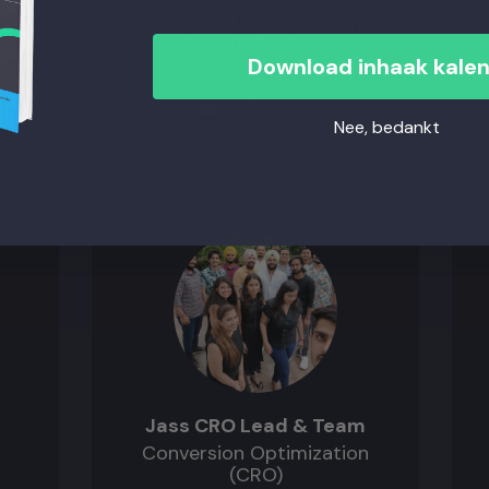
Klaviyo CRM & Retention /
Growth Engineer
Download inhaak kale
Nee, bedankt
Jass CRO Lead & Team
Conversion Optimization
(CRO)