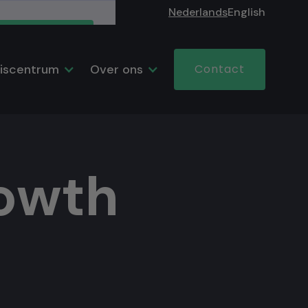
Nederlands
English
Accept
iscentrum
Over ons
Contact
rowth