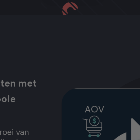
sten met
ooie
roei van