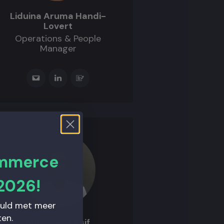
Liduina Aruma Handi-
Lovert
Operations & People
Manager
ommerce
2026!
vuld met meer
en.
Muzammil Asif