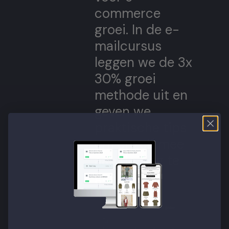
commerce
groei. In de e-
mailcursus
leggen we de 3x
30% groei
methode uit en
geven we
praktische tips
om er zelf mee
aan de slag te
gaan.