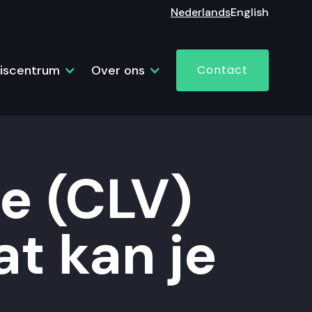
Nederlands
English
iscentrum
Over ons
Contact
e (CLV)
at kan je