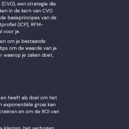
 (CVO), een strategie die
iken in de kern van CVO
e basisprincipes van de
profiel (ICP), RFM-
 voor je.
ren om je bestaande
 tips om de waarde van je
r waarop je zaken doet,
 en heeft als doel om het
n exponentiële groei kan
e creëren en om de ROI van
de klanten, het verhogen