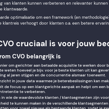
 van klanten kunnen verbeteren en relevanter kunnen zi
e klantwaarde.
twaarde optimalisatie om een framework (en methodologi
le klantreis verhoogt door klanten o.a. een betere ervari
VO cruciaal is voor jouw bed
rom CVO belangrijk is
anier om gerichter aan betaalde acquisitie te werken door b
te weten hoeveel je bijv. voor je beste klanten uit kan geve
ing al jaren stijgen en de concurrentie alsmaar toeneemt.
inzicht in jouw data waarmee je beterebeslissingen kan mak
elt de focus op een klantgerichte aanpak en helpt om een b
ntretentie te verbeteren.
 in wie de waardevolste klanten / klantsegmenten zijn voor
heid te kunnen maken in de verschillende klantsegmenten
etten voor zowel nieuwe als bestaande klanten, zodat je geen