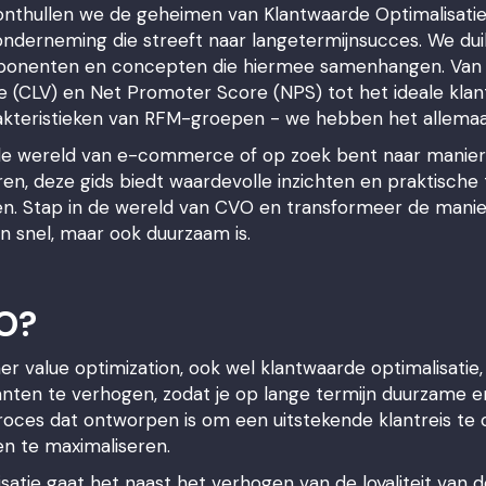
 onthullen we de geheimen van Klantwaarde Optimalisatie
e onderneming die streeft naar langetermijnsucces. We du
ponenten en concepten die hiermee samenhangen. Van d
 (CLV) en Net Promoter Score (NPS) tot het ideale klant
kteristieken van RFM-groepen - we hebben het allemaal
n de wereld van e-commerce of op zoek bent naar manie
en, deze gids biedt waardevolle inzichten en praktische
en. Stap in de wereld van CVO en transformeer de manie
en snel, maar ook duurzaam is.
VO?
 value optimization, ook wel klantwaarde optimalisatie,
anten te verhogen, zodat je op lange termijn duurzame e
 proces dat ontworpen is om een uitstekende klantreis t
ten te maximaliseren.
isatie gaat het naast het verhogen van de loyaliteit van 