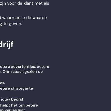
jn voor de klant met als
e) waarmee je de waarde
ng te geven.
rijf
etere advertenties, betere
n. Onmisbaar, gezien de
en.
etere strategie te
 jouw bedrijf
 helpt het om betere
 verlies lijdt …