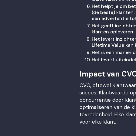
Het helpt je om be
(de beste) klanten
een advertentie tot
Het geeft inzichte
klanten opleveren.
Het levert inzichte
Lifetime Value kan
Het is een manier o
Het levert uiteinde
Impact van CV
CVO, oftewel Klantwaard
succes. Klantwaarde opt
concurrentie door klant
optimaliseren van de kla
tevredenheid. Elke kla
voor elke klant.