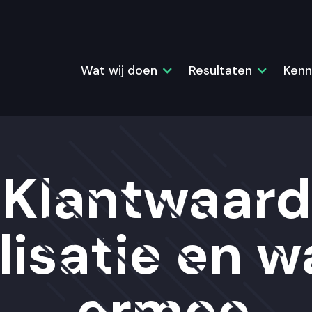
Wat wij doen
Resultaten
Kenn
 Klantwaard
isatie en w
ermee