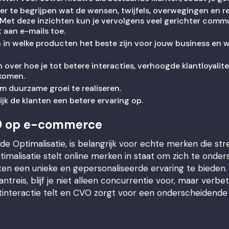
ter te begrijpen wat de wensen, twijfels, overwegingen en 
. Met deze inzichten kun je vervolgens veel gerichter comm
 aan e-mails toe.
n in welke producten het beste zijn voor jouw business en 
n over hoe je tot betere interacties, verhoogde klantloyali
 komen.
m duurzame groei te realiseren.
lijk de klanten een betere ervaring op.
O op e-commerce
e Optimalisatie, is belangrijk voor echte merken die str
imalisatie stelt online merken in staat om zich te onde
en een unieke en gepersonaliseerde ervaring te bieden. Als
ntreis, blijf je niet alleen concurrentie voor, maar verbet
ntinteractie telt en CVO zorgt voor een onderscheidende