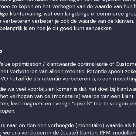
mee ze kopen en het verhogen van de waarde van hun be
ige klantervaring, wat een langdurige e-commerce groei
 verbeteren verbeter je ook de waarde van de klanten. In
langrijk is en hoe je dit goed kunt aanpakken.
?
lue optimization / klantwaarde optimalisatie of Custome
 het verbeteren van alleen retentie. Retentie speelt zeker
O hetzelfde als retentie verbeteren is, is een misvattin
ie we veel voorbij zien komen is dat het doel bij klantwa
 het verhogen van de (monetaire) waarde van een klant. H
n, lead magnets en overige “upsells” toe te voegen, e
kopen.
nders naar en zien een verhoogde (monetaire) waarde als 
we ons verdiepen in de (beste) klanten, RFM-modellen e