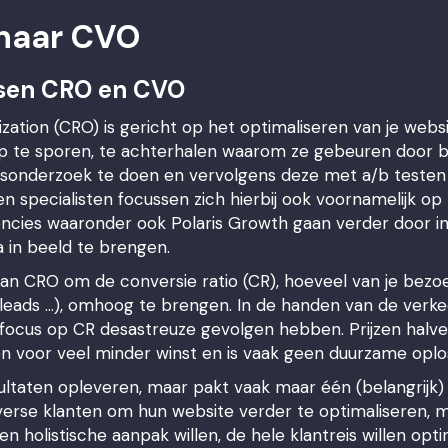
 naar CVO
ssen CRO en CVO
ation (CRO) is gericht op het optimaliseren van je websi
 te sporen, te achterhalen waarom ze gebeuren door bi
rsonderzoek te doen en vervolgens deze met a/b testen
 specialisten focussen zich hierbij ook voornamelijk op
encies waaronder ook Polaris Growth gaan verder door i
 in beeld te brengen.
 van CRO om de conversie ratio (CR), hoeveel van je bezo
s, leads …), omhoog te brengen. In de handen van de ver
 focus op CR desastreuze gevolgen hebben. Prijzen halve
n voor veel minder winst en is vaak geen duurzame oplo
ltaten opleveren, maar pakt vaak maar één (belangrijk) d
iverse klanten om hun website verder te optimaliseren, m
n holistische aanpak willen, de hele klantreis willen opti