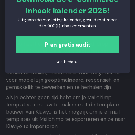
2. Migreer je e-mail
inhaak kalender 2026!
templates van Mailchimp
Uitgebreide marketing kalender, gevuld met meer
dan 900(!) inhaakmomenten.
naar Klaviyo
Klaviyo heeft een intuïtieve drag-and-drop
Plan gratis audit
template bouwer die je kunt gebruiken om je
Mailchimp templates opnieuw te maken. We raden
Nee, bedankt
je aan deze methode te gebruiken om je templates
samen te stellen, omdat dit ervoor zorgt dat ze
voor mobiel zijn geoptimaliseerd, responsief, en
gemakkelijk te bewerken en te herhalen zijn.
Als je echter geen tijd hebt om je Mailchimp
templates opnieuw te maken met de template
bouwer van Klaviyo, is het mogelijk om je e-mail
templates uit Mailchimp te exporteren en ze naar
Klaviyo te importeren.