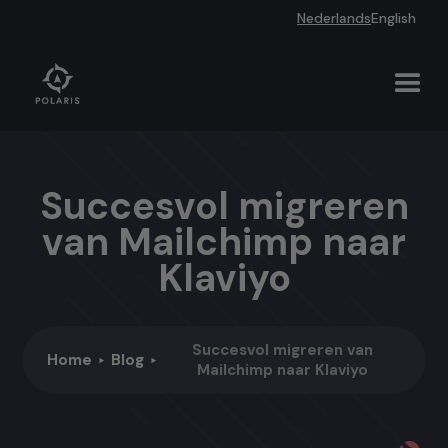
Nederlands
English
Succesvol migreren
van Mailchimp naar
Klaviyo
Succesvol migreren van
Home
Blog
Mailchimp naar Klaviyo