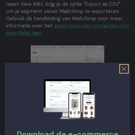
naast View klikt, krijg je de optie "Export as CSV"
om je segment vanuit Mailchimp te exporteren.
Gebruik de handleiding van Mailchimp voor meer
informatie over het
exporteren van contacten met
specifieke tags
.
Nadat je je data uit Mailchimp hebt geëxporteerd,
kan je
deze als aangepaste eigenschappen naar
Klaviyo importeren
. Aangepaste eigenschappen
worden aan je Klaviyo-profielen gekoppeld en je
kunt segmenten maken op basis van specifieke
eigenschappen, of ze gebruiken om filters aan je
flow toe te voegen of om dynamisch gegevens in
je e-mails weer te geven.
Download de e-commerce