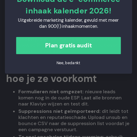
migratie of integratie en zet daarna Mailchimp-
inhaak kalender 2026!
flows uit om dubbele verzending te voorkomen.
Yotpo naar Klaviyo:
synchroniseer profielen en
Uitgebreide marketing kalender, gevuld met meer
subscriptions. Plan nummerportering
dan 900(!) inhaakmomenten.
vroegtijdig.
Shopify, BigCommerce en Woo:
verifieer
Plan gratis audit
Viewed Product en Started Checkout events
voordat je live gaat.
Nee, bedankt
Veelgemaakte fouten en
hoe je ze voorkomt
Formulieren niet omgezet:
nieuwe leads
komen nog in de oude ESP. Laat alle bronnen
naar Klaviyo wijzen en test dit.
Suppressions niet geïmporteerd:
dit leidt tot
klachten en reputatieschade. Upload unsub en
bounce CSV naar de suppression list voordat je
een campagne verstuurt.
Te snel opschalen tijdens warming:
gebruik