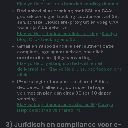
Klaviyo Help: set up a branded sending domain
Dedicated click tracking met SSL en CAA
:
gebruik een eigen tracking-subdomein, zet SSL
aan, schakel Cloudflare-proxy uit en voeg CAA
toe als je CAA gebruikt.
Klaviyo Help: dedicated click tracking
·
Klaviyo
blog: Click tracking and SSL
Gmail en Yahoo zendereisen
: authenticatie
compleet, lage spamklachten, one click
unsubscribe en tijdige verwerking.
Klaviyo Help: getting started with email
deliverability
·
Klaviyo Help: unsubscribes en one
click
IP-strategie
: standaard op shared IP. Kies
dedicated IP alleen bij consistente hoge
volumes en plan dan circa 30 tot 40 dagen
warming.
Klaviyo blog: dedicated vs shared IP
·
Klaviyo
Help: dedicated vs shared IPs
3) Juridisch en compliance voor e-