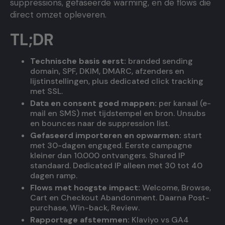
suppressions, gefaseerde warming, en de flows die
direct omzet opleveren.
TL;DR
Technische basis eerst:
branded sending
domain, SPF, DKIM, DMARC, afzenders en
lijstinstellingen, plus dedicated click tracking
met SSL.
Data en consent goed mappen:
per kanaal (e-
mail en SMS) met tijdstempel en bron. Unsubs
en bounces naar de suppression list.
Gefaseerd importeren en opwarmen:
start
met 30-dagen engaged. Eerste campagne
kleiner dan 10.000 ontvangers. Shared IP
standaard. Dedicated IP alleen met 30 tot 40
dagen ramp.
Flows met hoogste impact:
Welcome, Browse,
Cart en Checkout Abandonment. Daarna Post-
purchase, Win-back, Review.
Rapportage afstemmen:
Klaviyo vs GA4