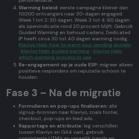
personalisatie.
Warming beleid:
eerste campagne kleiner dan
10.000 ontvangers naar 30-dagen engaged.
Week 1 tot 2: 30 dagen. Week 3 tot 4: 60 dagen
als openindicatie rond 20 procent blijft. Gebruik
Guided Warming en behoud cadans. Dedicated
IP heeft circa 30 tot 40 dagen warming nodig.
Klaviyo Help: how to warm your sending domain
·
Klaviyo Help: guided warming
·
Klaviyo Help:
which warming process to use
Re-engagement op je oude ESP:
migreer alleen
positieve responders om reputatie schoon te
houden.
Fase 3 – Na de migratie
Formulieren en pop-ups finaliseren:
alle
signup-bronnen naar Klaviyo, zoals footer,
checkout, pop-ups en lead ads.
Rapportage en attributie:
leg verschillen
tussen Klaviyo en GA4 vast, gebruik
consistente UTM’s en vergelijk trends en