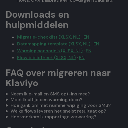
flows. GA4 kalibratie en 60-dagen roadmap.
Downloads en
hulpmiddelen
Migratie-checklist (XLSX, NL)
·
EN
Datamapping template (XLSX, NL)
·
EN
Warming scenario’s (XLSX, NL)
·
EN
Flow bibliotheek (XLSX, NL)
·
EN
FAQ over migreren naar
Klaviyo
Neem ik e-mail en SMS opt-ins mee?
Moet ik altijd een warming doen?
Hoe ga ik om met nummerwijziging voor SMS?
Welke flows leveren het snelst resultaat op?
Hoe voorkom ik rapportage verwarring?