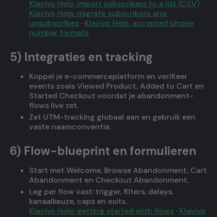
Klaviyo Help: import subscribers to a list (CSV)
·
Klaviyo Help: migrate subscribers and
unsubscribes
·
Klaviyo Help: accepted phone
number formats
5) Integraties en tracking
Koppel je e-commerceplatform en verifieer
events zoals Viewed Product, Added to Cart en
Started Checkout voordat je abandonment-
flows live zet.
Zet UTM-tracking globaal aan en gebruik een
vaste naamconventie.
6) Flow-blueprint en formulieren
Start met Welcome, Browse Abandonment, Cart
Abandonment en Checkout Abandonment.
Leg per flow vast: trigger, filters, delays,
kanaalkeuze, caps en exits.
Klaviyo Help: getting started with flows
·
Klaviyo