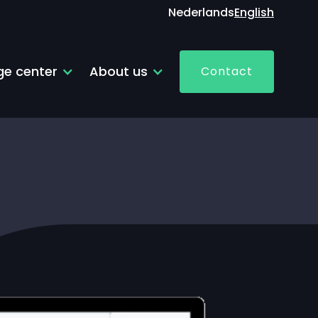
Nederlands
English
e center
About us
Contact