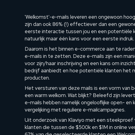
'Welkomst'-e-mails leveren een ongewoon hoo
zijn dan ook 86% (!) effectiever dan een gewone
eerste interactie tussen jou en een potentiële k
natuurlijk maar één kans voor een eerste indruk.
Daarom is het binnen e-commerce aan te rade
e-mails in te zetten. Deze e-mails zijn een ma
voor zijn/haar inschrijving en een kans om inzicht
bedrijf aanbiedt en hoe potentiële klanten het 
producten.
Het versturen van deze mails is een vorm van b
een warm welkom. Wat blijkt? Beleefd zijn leve
e-mails hebben namelijk ongelooflijke open- en 
vergelijking met reguliere e-mailcampagnes.
Uit onderzoek van Klaviyo met een steekproef
klanten die tussen de $500k en $1M in online ver
67% van die geselecteerde klanten een Welcome