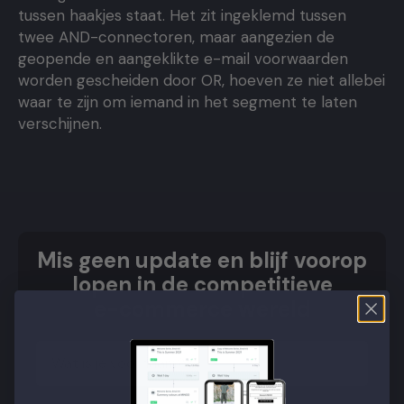
tussen haakjes staat. Het zit ingeklemd tussen
twee AND-connectoren, maar aangezien de
geopende en aangeklikte e-mail voorwaarden
worden gescheiden door OR, hoeven ze niet allebei
waar te zijn om iemand in het segment te laten
verschijnen.
Mis geen update en blijf voorop
lopen in de competitieve
e-commerce wereld