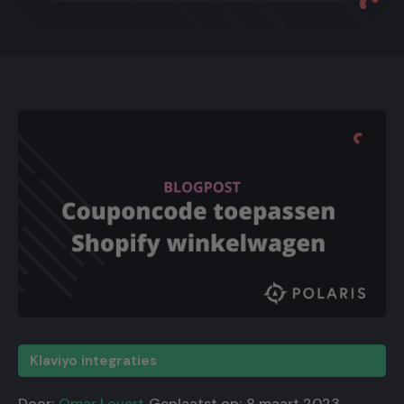
Klaviyo integraties
Door:
Omar Lovert
Geplaatst op:
8 maart 2023