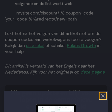
volgende en de link werkt wel:
mysite.com/discount/{% coupon_code
'your_code' %}&redirect=/new-path
Lukt het na het volgen van dit artikel niet om de
coupon codes aan winkelwagens toe te voegen?
Bekijk dan
dit artikel
of schakel
Polaris Growth
in
voor hulp.
Dit artikel is vertaald van het Engels naar het
Nederlands. Kijk voor het origineel op
deze pagina
.
Mis geen update en blijf voorop
lopen in de competitieve
e-commerce wereld