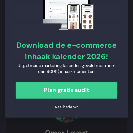
Download de e-commerce
Aanmelden
inhaak kalender 2026!
Uitgebreide marketing kalender, gevuld met meer
dan 900(!) inhaakmomenten.
Plan gratis audit
Nee, bedankt
Omar Lovert