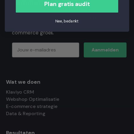
commerce inspiratie
Plan gratis audit
Ontvang exclusieve tips, trucs, strategieën en
Nee, bedankt
interviews van experts, allemaal gericht op e-
commerce groe
i.
Aanmelden
Wat we doen
Klaviyo CRM
Webshop Optimalisatie
E-commerce strategie
Data & Reporting
Resultaten