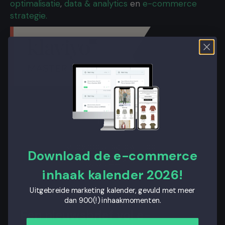
optimalisatie
,
data & analytics
en
e-commerce
strategie.
hello@polarisgrowth.com
Download de e-commerce
020 244 31 81
inhaak kalender 2026!
Uitgebreide marketing kalender, gevuld met meer
dan 900(!) inhaakmomenten.
Een nieuwsbrief vol e-