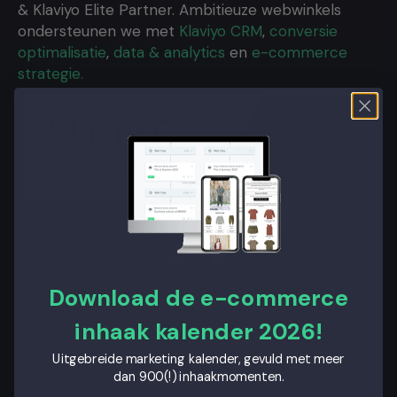
& Klaviyo Elite Partner. Ambitieuze webwinkels
ondersteunen we met
Klaviyo CRM
,
conversie
optimalisatie
,
data & analytics
en
e-commerce
strategie.
Download de e-commerce
hello@polarisgrowth.com
inhaak kalender 2026!
020 244 31 81
Uitgebreide marketing kalender, gevuld met meer
dan 900(!) inhaakmomenten.