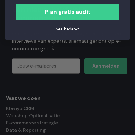
Een nieuwsbrief vol e-
Plan gratis audit
commerce inspiratie
Nee, bedankt
Ontvang exclusieve tips, trucs, strategieën en
interviews van experts, allemaal gericht op e-
commerce groe
i.
Aanmelden
Wat we doen
Klaviyo CRM
Webshop Optimalisatie
E-commerce strategie
Data & Reporting