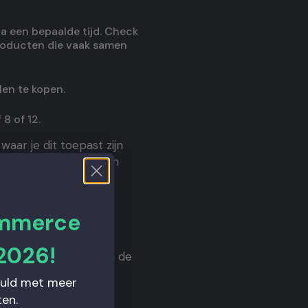
a een bepaalde tijd. Check
producten die vaak samen
len te kopen.
8 of 12.
aar je dit toepast zijn
lty programma ook een
e kan leveren aan
ommerce
2026!
r webwinkel nemen. In de
vuld met meer
en.