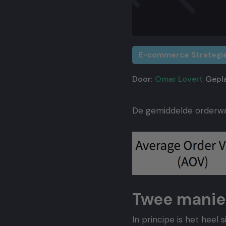
E-commerce Strategi
Door:
Omar Lovert
Gepla
De gemiddelde orderwaa
Twee manie
In principe is het hee