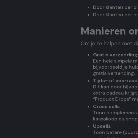
Door klanten per o
Door klanten per o
Manieren o
Om je te helpen met de
Gratis verzendin
Een hele simpele m
bijvoorbeeld je hui
gratis verzending.
Tijds- of voorraad
Dit kan door bijvoo
extra cadeau krijgt 
“Product Drops” met
Cross sells
Toon complementair
kassakoopjes, shop
Upsells
Toon betere (duurd