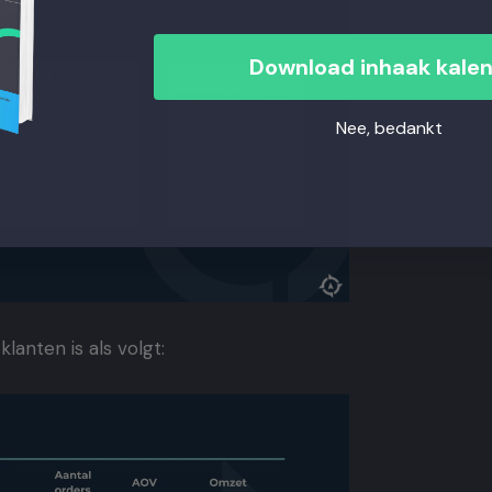
Download inhaak kale
Nee, bedankt
lanten is als volgt: