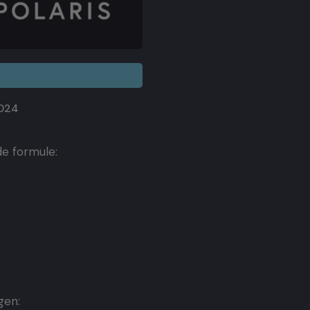
2024
de formule:
gen: