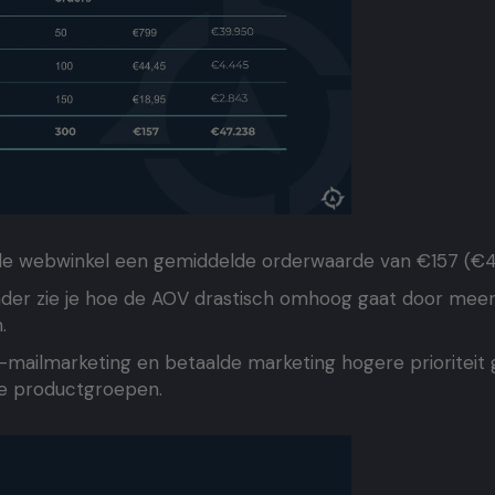
t de webwinkel een gemiddelde orderwaarde van €157 (€
onder zie je hoe de AOV drastisch omhoog gaat door me
.
 e-mailmarketing en betaalde marketing hogere prioritei
e productgroepen.