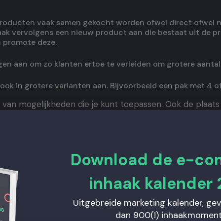
roducten vaak samen gekocht worden ofwel direct ofwel n
Maak vervolgens een nieuw product aan die bestaat uit de 
 promote deze.
ngen aan om zo klanten ertoe te verleiden om grotere aantal
ok in grotere varianten aan. Bijvoorbeeld een pak met 4 of 
e van mogelijkheden die je kunt toepassen. Ook de plaats w
r. Wist je bijvoorbeeld dat het toevoegen van een Loya
op de AOV en dat je met e-mailmarketing ook een bijdrag
Download de e-c
ebwinkel als voorbeeld
inhaak kalender 
bestaat echter niet. Laten we als voorbeeld een interieu
 producten verkocht.
Uitgebreide marketing kalender, ge
dan 900(!) inhaakmoment