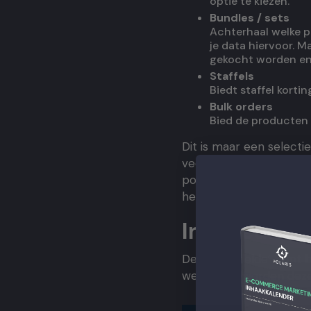
optie te kiezen.
Bundles / sets
Achterhaal welke p
je data hiervoor. 
gekocht worden en
Staffels
Biedt staffel korti
Bulk orders
Bied de producten o
Dit is maar een selecti
veel mogelijkheden voo
positief effect heeft 
hetzelfde doel?
Interieur w
De ‘gemiddelde’ klant 
webwinkel worden deze